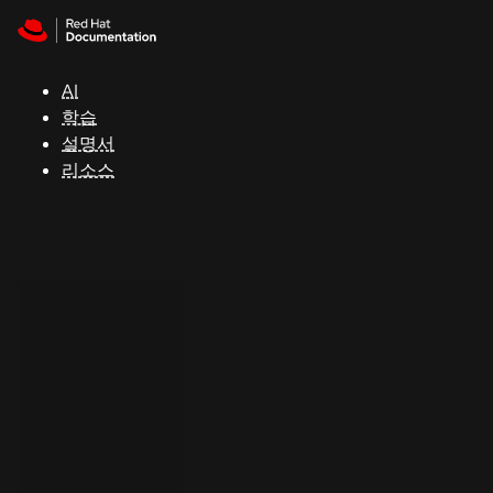
Skip to navigation
Skip to content
지
원
AI
학습
콘
설명서
솔
리소스
개
발
자
평
가
판
시
작
연