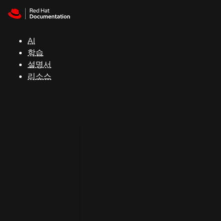
Skip to navigation
Skip to content
지
원
AI
학습
콘
설명서
솔
리소스
개
발
자
평
가
판
시
작
연