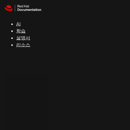
Skip to navigation
Skip to content
지
원
AI
학습
콘
설명서
솔
리소스
개
발
자
평
가
판
시
작
연