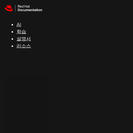
Skip to navigation
Skip to content
지
원
AI
학습
콘
설명서
솔
리소스
개
발
자
평
가
판
시
작
연