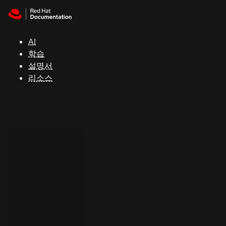
Skip to navigation
Skip to content
지
원
AI
학습
콘
설명서
솔
리소스
개
발
자
평
가
판
시
작
연