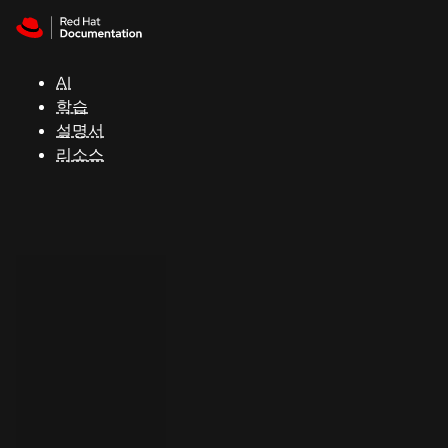
Skip to navigation
Skip to content
지
원
AI
학습
콘
설명서
솔
리소스
개
발
자
평
가
판
시
작
연