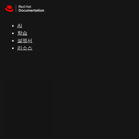
Skip to navigation
Skip to content
지
원
AI
학습
콘
설명서
솔
리소스
개
발
자
평
가
판
시
작
연