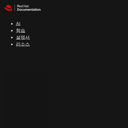
Skip to navigation
Skip to content
지
원
AI
학습
콘
설명서
솔
리소스
개
발
자
평
가
판
시
작
연