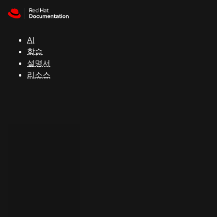
Skip to navigation
Skip to content
지
원
AI
학습
콘
설명서
솔
리소스
개
발
자
평
가
판
시
작
연