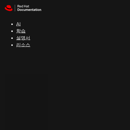
Skip to navigation
Skip to content
지
원
AI
학습
콘
설명서
솔
리소스
개
발
자
평
가
판
시
작
연