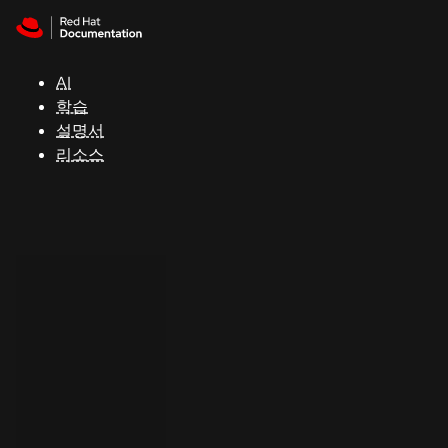
Skip to navigation
Skip to content
지
원
AI
학습
콘
설명서
솔
리소스
개
발
자
평
가
판
시
작
연