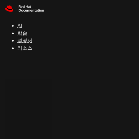
Skip to navigation
Skip to content
지
원
AI
학습
콘
설명서
솔
리소스
개
발
자
평
가
판
시
작
연