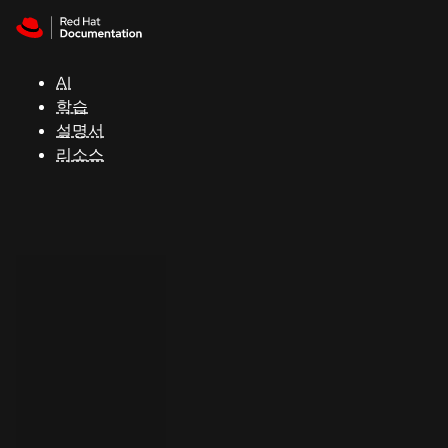
Skip to navigation
Skip to content
지
원
AI
학습
콘
설명서
솔
리소스
개
발
자
평
가
판
시
작
연