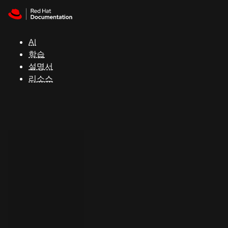
Skip to navigation
Skip to content
지
원
AI
학습
콘
설명서
솔
리소스
개
발
자
평
가
판
시
작
연