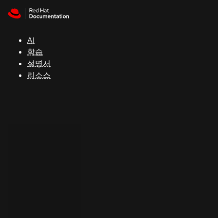
Skip to navigation
Skip to content
지
원
AI
학습
콘
설명서
솔
리소스
개
발
자
평
가
판
시
작
연