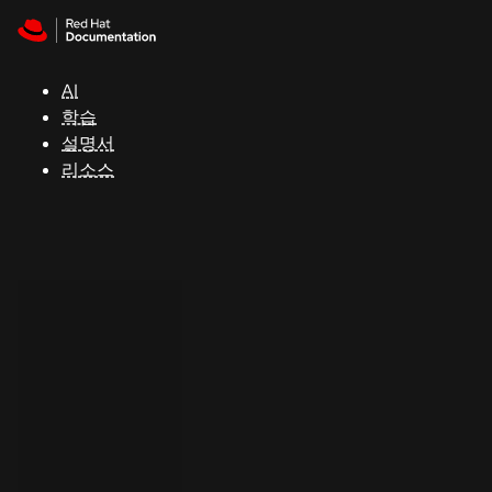
Skip to navigation
Skip to content
지
원
AI
학습
콘
설명서
솔
리소스
개
발
자
평
가
판
시
작
연