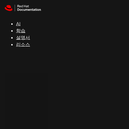
Skip to navigation
Skip to content
지
원
AI
학습
콘
설명서
솔
리소스
개
발
자
평
가
판
시
작
연