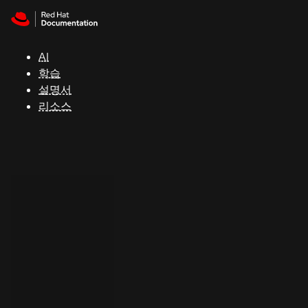
Skip to navigation
Skip to content
지
원
AI
학습
콘
설명서
솔
리소스
개
발
자
평
가
판
시
작
연