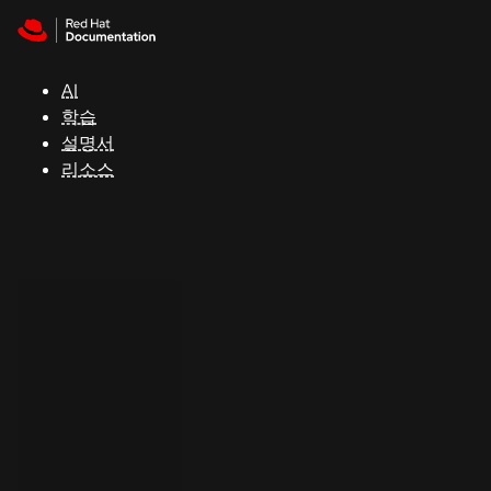
Skip to navigation
Skip to content
지
원
AI
학습
콘
설명서
솔
리소스
개
발
자
평
가
판
시
작
연