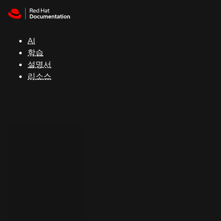
Skip to navigation
Skip to content
지
원
AI
학습
콘
설명서
솔
리소스
개
발
자
평
가
판
시
작
연