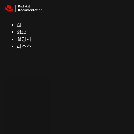
Skip to navigation
Skip to content
지
원
AI
학습
콘
설명서
솔
리소스
개
발
자
평
가
판
시
작
연