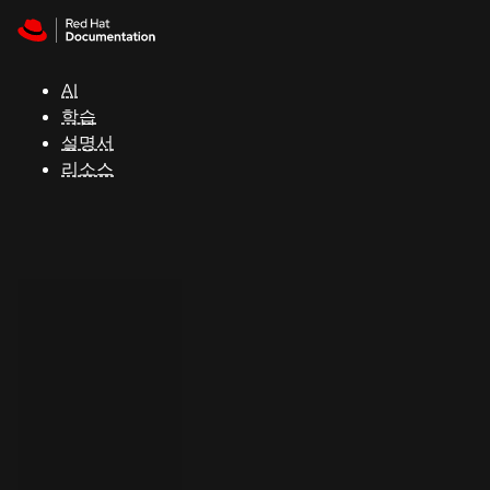
Skip to navigation
Skip to content
지
원
AI
학습
콘
설명서
솔
리소스
개
발
자
평
가
판
시
작
연