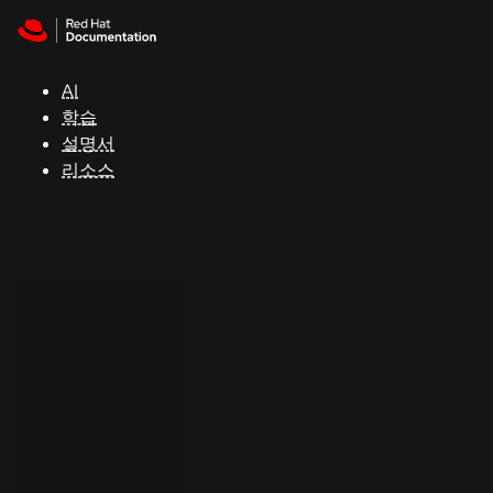
Skip to navigation
Skip to content
지
원
AI
학습
콘
설명서
솔
리소스
개
발
자
평
가
판
시
작
연