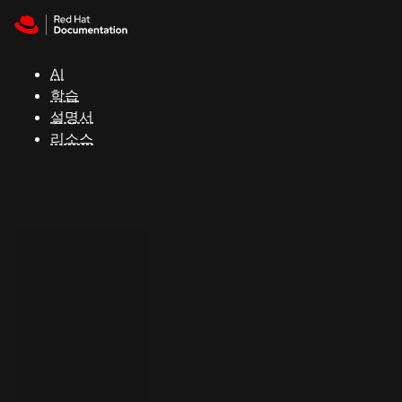
Skip to navigation
Skip to content
지
원
AI
학습
콘
설명서
솔
리소스
개
발
자
평
가
판
시
작
연