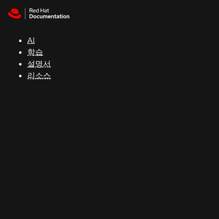
Skip to navigation
Skip to content
지
원
AI
학습
콘
설명서
솔
리소스
개
발
자
평
가
판
시
작
연