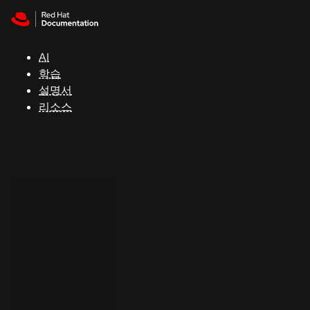
Skip to navigation
Skip to content
지
원
AI
학습
콘
설명서
솔
리소스
개
발
자
평
가
판
시
작
연