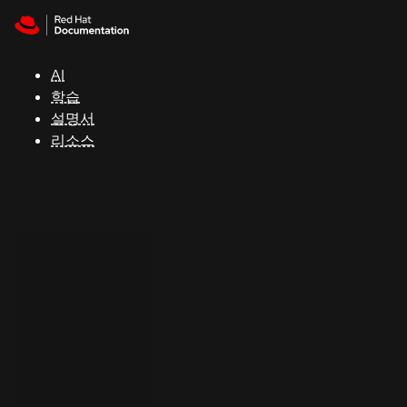
Skip to navigation
Skip to content
지
원
AI
학습
콘
설명서
솔
리소스
개
발
자
평
가
판
시
작
연