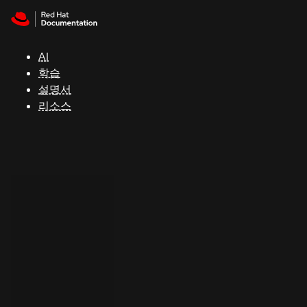
Skip to navigation
Skip to content
지
원
AI
학습
콘
설명서
솔
리소스
개
발
자
평
가
판
시
작
연