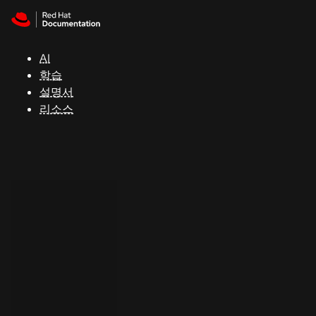
Skip to navigation
Skip to content
지
원
AI
학습
콘
설명서
솔
리소스
개
발
자
평
가
판
시
작
연