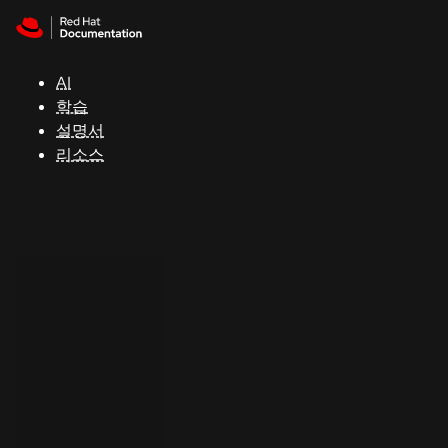
Skip to navigation
Skip to content
지
원
AI
학습
콘
설명서
솔
리소스
개
발
자
평
가
판
시
작
연