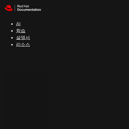
Skip to navigation
Skip to content
지
원
AI
학습
콘
설명서
솔
리소스
개
발
자
평
가
판
시
작
연