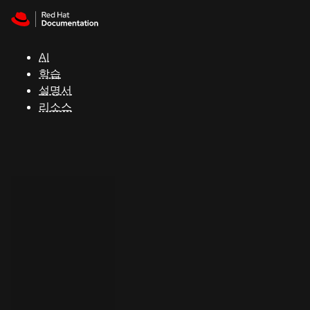
Skip to navigation
Skip to content
지
원
AI
학습
콘
설명서
솔
리소스
개
발
자
평
가
판
시
작
연