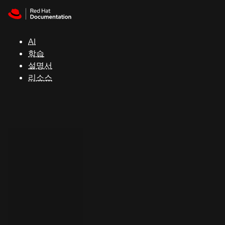
Skip to navigation
Skip to content
지
원
AI
학습
콘
설명서
솔
리소스
개
발
자
평
가
판
시
작
연