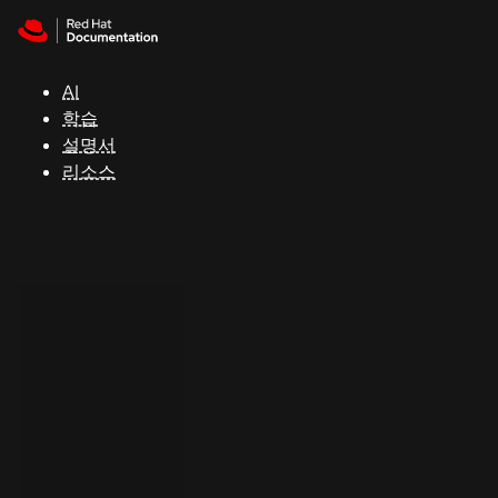
Skip to navigation
Skip to content
지
원
AI
학습
콘
설명서
솔
리소스
개
발
자
평
가
판
시
작
연