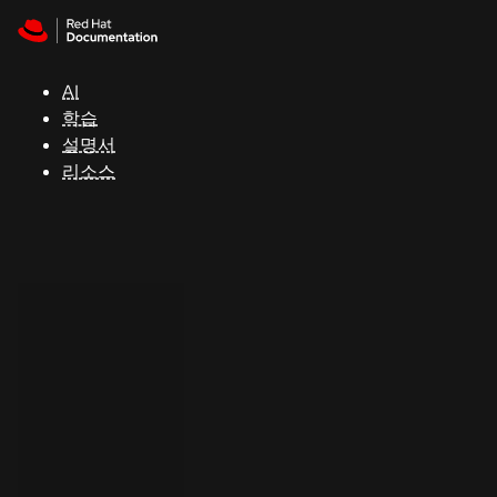
Skip to navigation
Skip to content
지
원
AI
학습
콘
설명서
솔
리소스
개
발
자
평
가
판
시
작
연