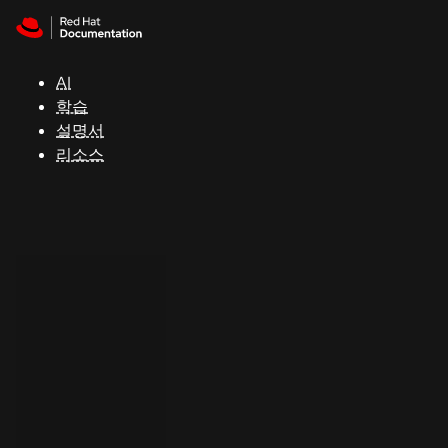
Skip to navigation
Skip to content
지
원
AI
학습
콘
설명서
솔
리소스
개
발
자
평
가
판
시
작
연