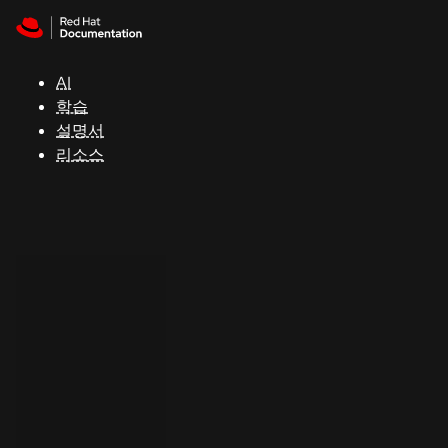
Skip to navigation
Skip to content
지
원
AI
학습
콘
설명서
솔
리소스
개
발
자
평
가
판
시
작
연