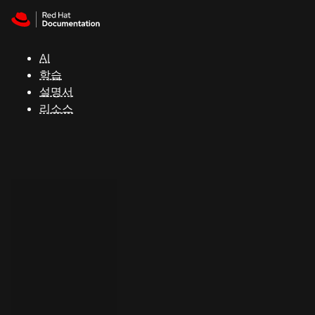
Skip to navigation
Skip to content
지
원
AI
학습
콘
설명서
솔
리소스
개
발
자
평
가
판
시
작
연