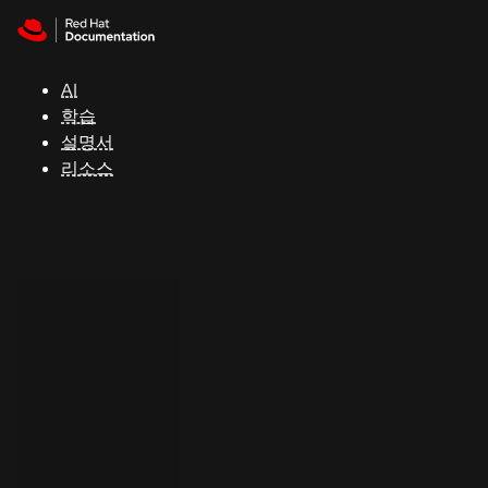
Skip to navigation
Skip to content
지
원
AI
학습
콘
설명서
솔
리소스
개
발
자
평
가
판
시
작
연