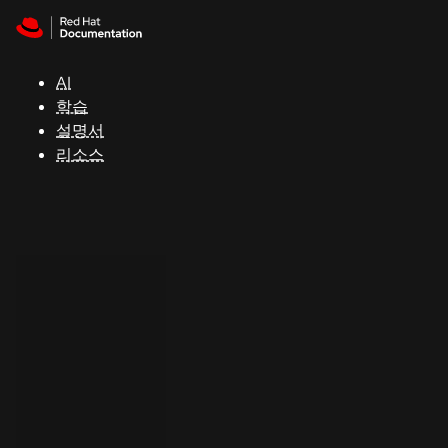
Skip to navigation
Skip to content
지
원
AI
학습
콘
설명서
솔
리소스
개
발
자
평
가
판
시
작
연