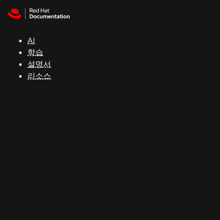
Skip to navigation
Skip to content
지
원
AI
학습
콘
설명서
솔
리소스
개
발
자
평
가
판
시
작
연