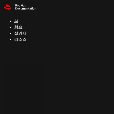
Skip to navigation
Skip to content
지
원
AI
학습
콘
설명서
솔
리소스
개
발
자
평
가
판
시
작
연