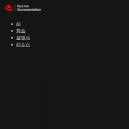
Skip to navigation
Skip to content
지
원
AI
학습
콘
설명서
솔
리소스
개
발
자
평
가
판
시
작
연