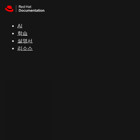
Skip to navigation
Skip to content
지
원
AI
학습
콘
설명서
솔
리소스
개
발
자
평
가
판
시
작
연