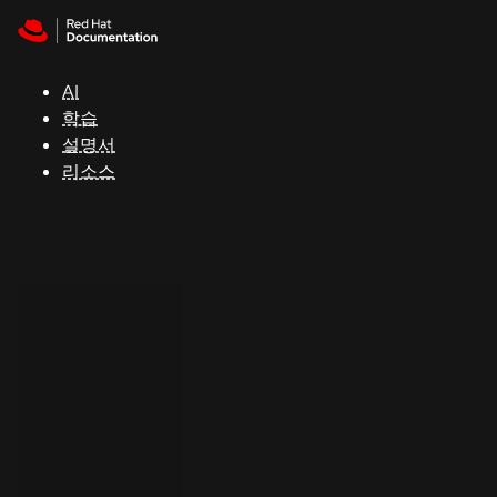
Skip to navigation
Skip to content
지
원
AI
학습
콘
설명서
솔
리소스
개
발
자
평
가
판
시
작
연