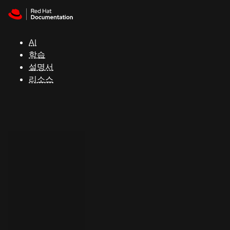
Skip to navigation
Skip to content
지
원
AI
학습
콘
설명서
솔
리소스
개
발
자
평
가
판
시
작
연