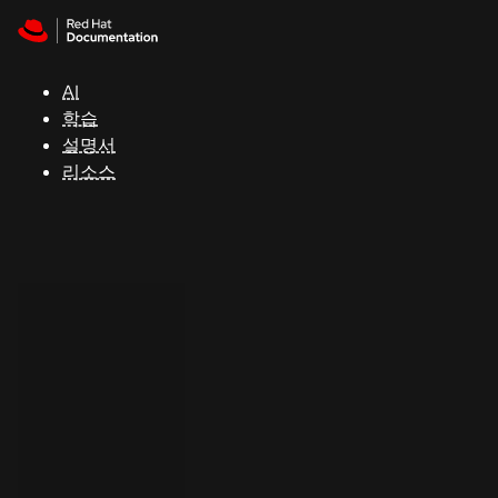
Skip to navigation
Skip to content
지
원
AI
학습
콘
설명서
솔
리소스
개
발
자
평
가
판
시
작
연