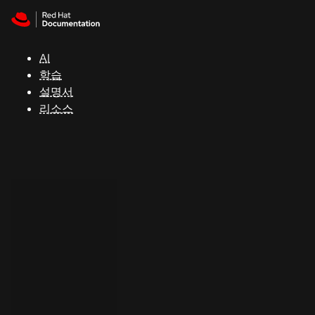
Skip to navigation
Skip to content
지
원
AI
학습
콘
설명서
솔
리소스
개
발
자
평
가
판
시
작
연