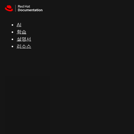
Skip to navigation
Skip to content
지
원
AI
학습
콘
설명서
솔
리소스
개
발
자
평
가
판
시
작
연