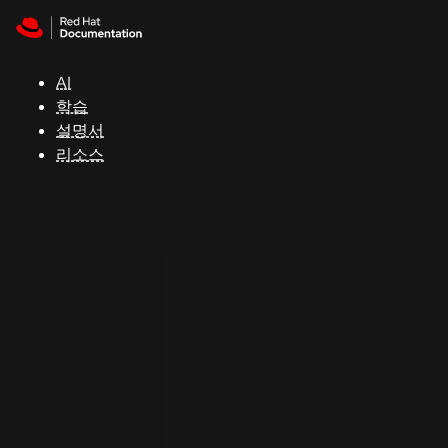
Skip to navigation
Skip to content
지
원
AI
학습
콘
설명서
솔
리소스
개
발
자
평
가
판
시
작
연